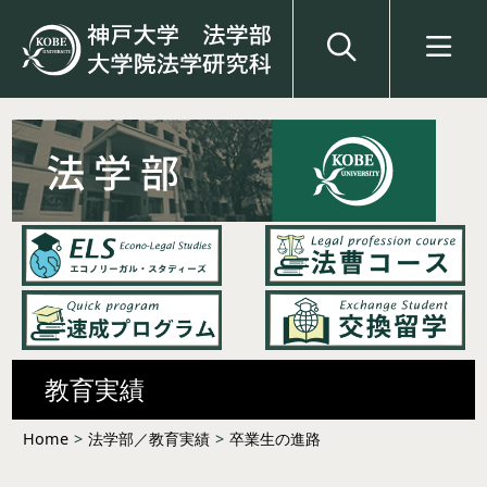
教育実績
Home
>
法学部／教育実績
>
卒業生の進路