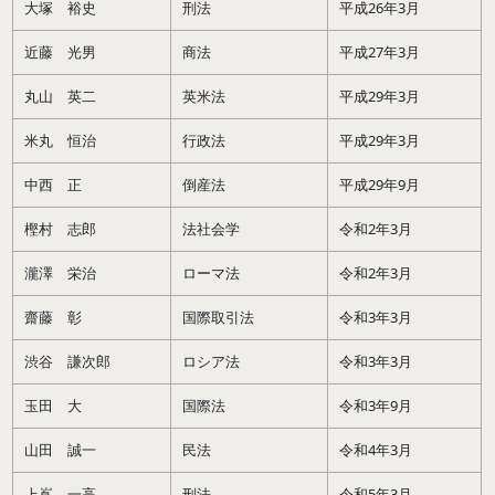
大塚 裕史
刑法
平成26年3月
近藤 光男
商法
平成27年3月
丸山 英二
英米法
平成29年3月
米丸 恒治
行政法
平成29年3月
中西 正
倒産法
平成29年9月
樫村 志郎
法社会学
令和2年3月
瀧澤 栄治
ローマ法
令和2年3月
齋藤 彰
国際取引法
令和3年3月
渋谷 謙次郎
ロシア法
令和3年3月
玉田 大
国際法
令和3年9月
山田 誠一
民法
令和4年3月
上嶌 一高
刑法
令和5年3月