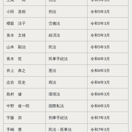
小田 直樹
刑法
令和5年3月
櫻庭 涼子
労働法
令和5年3月
泉水 文雄
経済法
令和5年3月
山本 顯治
民法
令和5年3月
青木 哲
民事手続法
令和6年3月
井上 典之
憲法
令和6年3月
志谷 匡史
商法
令和6年3月
島村 健
環境法
令和6年3月
中野 俊一郎
国際私法
令和6年3月
宇藤 崇
刑事手続法
令和7年3月
手嶋 豊
民法・医事法
令和7年3月